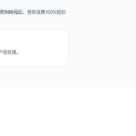
费
500元
起，预存话费100%抵扣
户信任度。