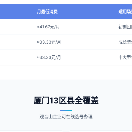
月最低消费
适用场
≈41.67元/月
初创团
≈33.33元/月
成长型
≈33.33元/月
中大型
厦门13区县全覆盖
观音山企业可在线选号办理