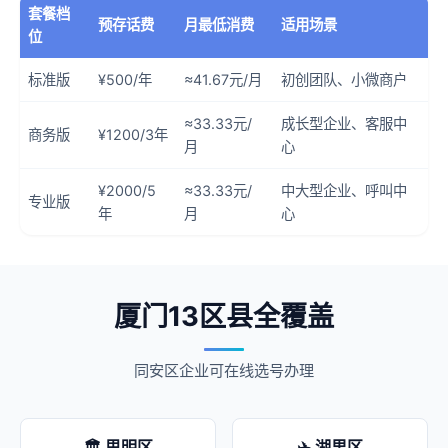
套餐档
预存话费
月最低消费
适用场景
位
标准版
¥500/年
≈41.67元/月
初创团队、小微商户
≈33.33元/
成长型企业、客服中
商务版
¥1200/3年
月
心
¥2000/5
≈33.33元/
中大型企业、呼叫中
专业版
年
月
心
厦门13区县全覆盖
同安区企业可在线选号办理
🏛️ 思明区
✈️ 湖里区